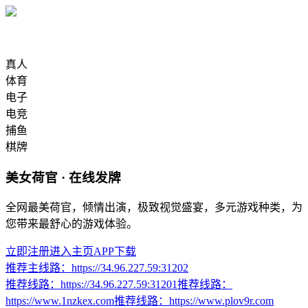
真人
体育
电子
电竞
捕鱼
棋牌
美女荷官 · 在线发牌
全网最美荷官，倾情出演，极致视觉盛宴，多元游戏种类，为
您带来最舒心的游戏体验。
立即注册
进入主页
APP下载
推荐主线路：
https://34.96.227.59:31202
推荐线路：
https://34.96.227.59:31201
推荐线路：
https://www.1nzkex.com
推荐线路：
https://www.plov9r.com