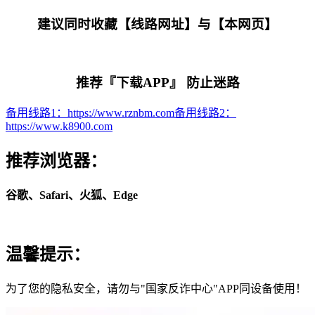
建议同时收藏【线路网址】与【本网页】
推荐『下载APP』 防止迷路
备用线路
1
：
https://www.rznbm.com
备用线路
2
：
https://www.k8900.com
推荐浏览器：
谷歌、Safari、火狐、Edge
温馨提示：
为了您的隐私安全，请勿与"国家反诈中心"APP同设备使用！