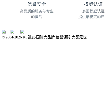
© 2004-
2026
K8凯发-国际大品牌 信誉保障 大额无忧